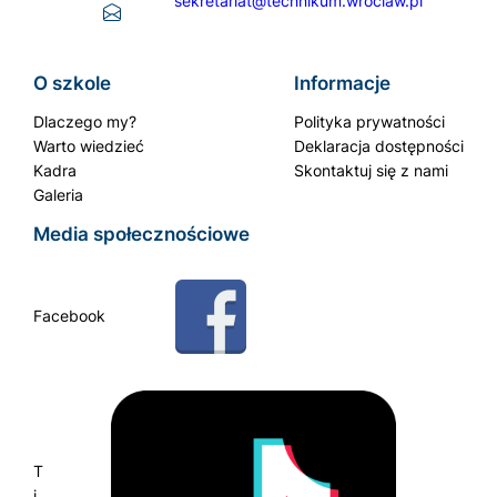
sekretariat@technikum.wroclaw.pl
O szkole
Informacje
Dlaczego my?
Polityka prywatności
Warto wiedzieć
Deklaracja dostępności
Kadra
Skontaktuj się z nami
Galeria
Media społecznościowe
Facebook
T
i