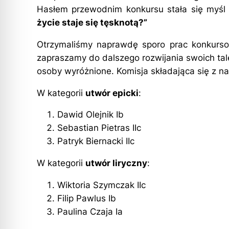
Hasłem przewodnim konkursu stała się myśl p
życie staje się tęsknotą?”
Otrzymaliśmy naprawdę sporo prac konkurso
zapraszamy do dalszego rozwijania swoich tal
osoby wyróżnione. Komisja składająca się z nau
W kategorii
utwór epicki
:
Dawid Olejnik Ib
Sebastian Pietras IIc
Patryk Biernacki IIc
W kategorii
utwór liryczny
:
Wiktoria Szymczak IIc
Filip Pawlus Ib
Paulina Czaja Ia