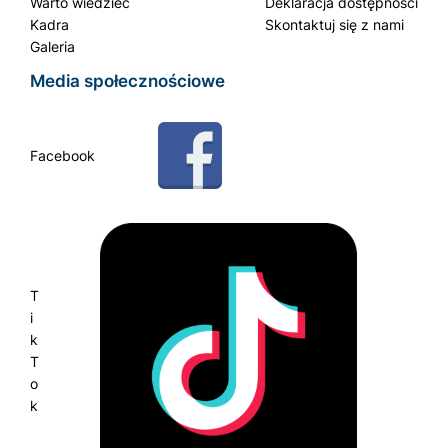
Warto wiedzieć
Deklaracja dostępności
Kadra
Skontaktuj się z nami
Galeria
Media społecznościowe
Facebook
T
i
k
T
o
k