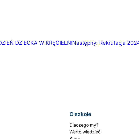
DZIEŃ DZIECKA W KRĘGIELNI
Następny:
Rekrutacja 202
O szkole
Dlaczego my?
Warto wiedzieć
Kadra