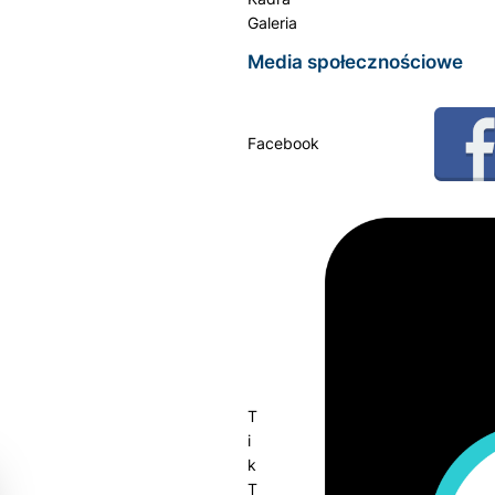
Galeria
Media społecznościowe
Facebook
T
i
k
T